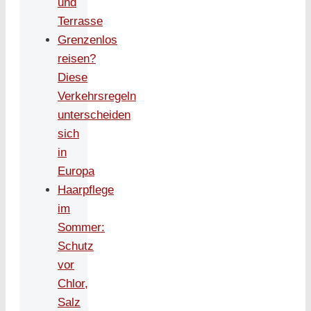
und
Terrasse
Grenzenlos
reisen?
Diese
Verkehrsregeln
unterscheiden
sich
in
Europa
Haarpflege
im
Sommer:
Schutz
vor
Chlor,
Salz