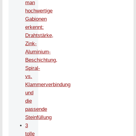
man
hochwertige
Gabionen
erkennt:
Drahtstärke,
Zink-
Aluminium-
Beschichtung,
Spiral-
vs.
Klammerverbindung
und
die
passende
Steinfüllung
3
tolle