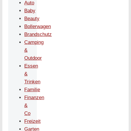
Auto
Baby
Beauty
Bollerwagen
Brandschutz
Camping
&
Outdoor
Essen
&
Trinken
Familie
Finanzen
&
Co
Freizeit
Garten