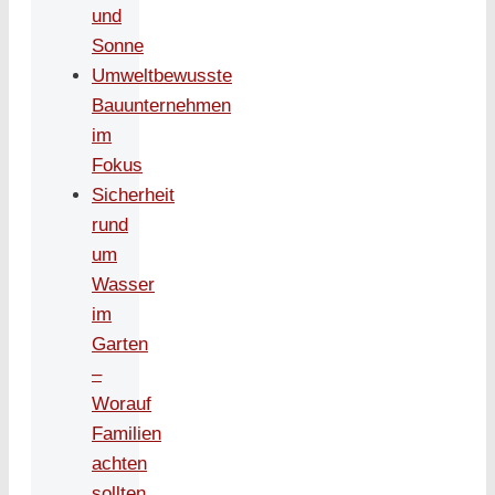
und
Sonne
Umweltbewusste
Bauunternehmen
im
Fokus
Sicherheit
rund
um
Wasser
im
Garten
–
Worauf
Familien
achten
sollten,