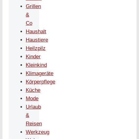
Grillen
&
Co
Haushalt
Haustiere
Heilzpilz
Kinder
Kleinkind
Klimageräte
Körperpflege
Küche
Mode
Urlaub
&
Reisen
Werkzeug