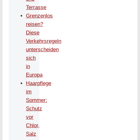
Terrasse
Grenzenlos
reisen?
Diese
Verkehrsregeln
unterscheiden
sich
in
Europa
Haarpflege
im
Sommer:
Schutz
vor
Chlor,
Salz