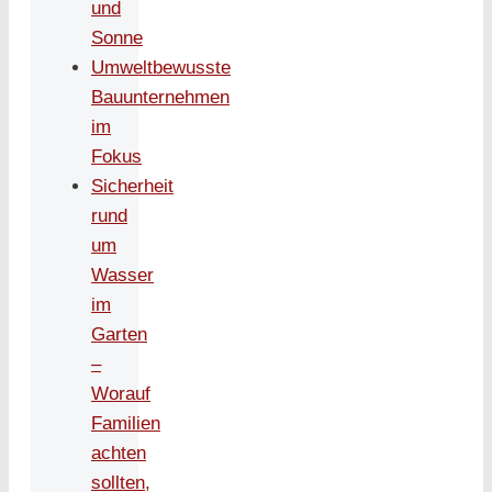
und
Sonne
Umweltbewusste
Bauunternehmen
im
Fokus
Sicherheit
rund
um
Wasser
im
Garten
–
Worauf
Familien
achten
sollten,