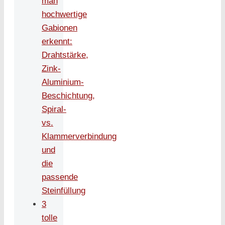
man
hochwertige
Gabionen
erkennt:
Drahtstärke,
Zink-
Aluminium-
Beschichtung,
Spiral-
vs.
Klammerverbindung
und
die
passende
Steinfüllung
3
tolle