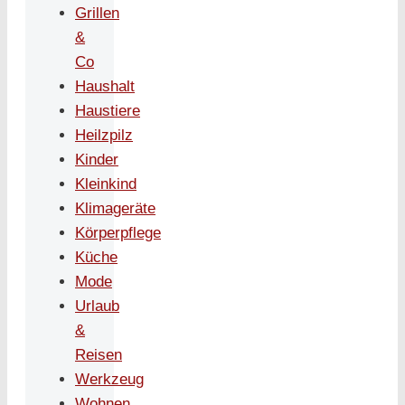
Grillen
&
Co
Haushalt
Haustiere
Heilzpilz
Kinder
Kleinkind
Klimageräte
Körperpflege
Küche
Mode
Urlaub
&
Reisen
Werkzeug
Wohnen