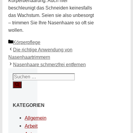
Körperbehaarung. Auch hier
beschleunigt das Schneiden keinesfalls
das Wachstum. Seien sie also unbesorgt
– trimmen Sie Ihre Nasenhaare so oft sie
wollen.
Kategorien
Körperpflege
Die richtige Anwendung von
Nasenhaartrimmern
Nasenhaare schmerzfrei entfernen
Suchen
nach:
KATEGORIEN
Allgemein
Arbeit