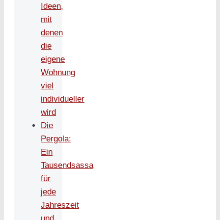
Ideen,
mit
denen
die
eigene
Wohnung
viel
individueller
wird
Die
Pergola:
Ein
Tausendsassa
für
jede
Jahreszeit
und