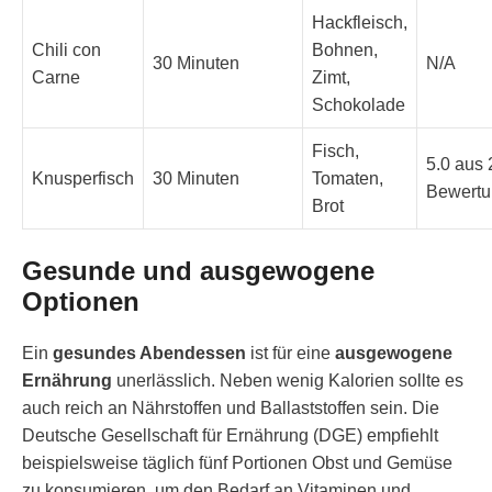
Hackfleisch,
Chili con
Bohnen,
30 Minuten
N/A
Carne
Zimt,
Schokolade
Fisch,
5.0 aus 
Knusperfisch
30 Minuten
Tomaten,
Bewert
Brot
Gesunde und ausgewogene
Optionen
Ein
gesundes Abendessen
ist für eine
ausgewogene
Ernährung
unerlässlich. Neben wenig Kalorien sollte es
auch reich an Nährstoffen und Ballaststoffen sein. Die
Deutsche Gesellschaft für Ernährung (DGE) empfiehlt
beispielsweise täglich fünf Portionen Obst und Gemüse
zu konsumieren, um den Bedarf an Vitaminen und