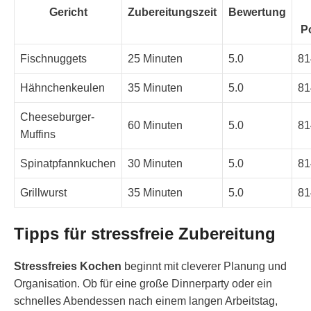
Gericht
Zubereitungszeit
Bewertung
P
Fischnuggets
25 Minuten
5.0
81
Hähnchenkeulen
35 Minuten
5.0
81
Cheeseburger-
60 Minuten
5.0
81
Muffins
Spinatpfannkuchen
30 Minuten
5.0
81
Grillwurst
35 Minuten
5.0
81
Tipps für stressfreie Zubereitung
Stressfreies Kochen
beginnt mit cleverer Planung und
Organisation. Ob für eine große Dinnerparty oder ein
schnelles Abendessen nach einem langen Arbeitstag,