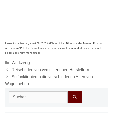
Letzte Aktualisierung am 6.08.2026 / Affiliate Links / Bilder von der Amazon Product
Advertising API |
Der Preis ist möglicherweise inzwischen geändert worden und auf
dieser Seite nicht mehr aktuell
Kategorien
Werkzeug
Reisebetten von verschiedenen Herstellern
So funktionieren die verschiedenen Arten von
Wagenhebern
Suchen
nach: