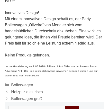
Fazit:
Innovatives Design!
Mit einem innovativen Design schafft es, der Party
Bollerwagen „Oliveira“ von Mendler sich vom
handelsüblichen Durchschnitt abzuheben. Eine wirklich
gelungene Idee, die Ihnen viel Freude bereiten wird. Der
Preis fällt für solch eine Leistung extrem niedrig aus.
Keine Produkte gefunden.
Letzte Aktualisierung am 9.08.2026 / Affiliate Links / Bilder von der Amazon Product
Advertising API |
Der Preis ist möglicherweise inzwischen geändert worden und auf
dieser Seite nicht mehr aktuell
Kategorien
Bollerwagen
Heizpilz elektrisch
Bollerwagen groß
Suchen