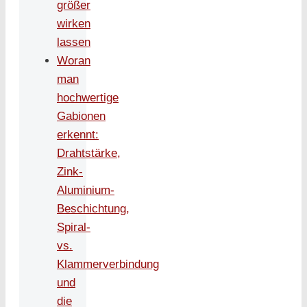
größer
wirken
lassen
Woran
man
hochwertige
Gabionen
erkennt:
Drahtstärke,
Zink-
Aluminium-
Beschichtung,
Spiral-
vs.
Klammerverbindung
und
die