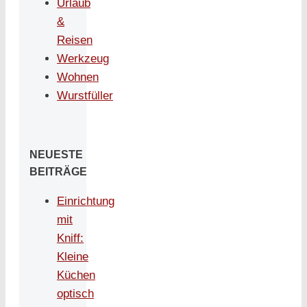
Urlaub
&
Reisen
Werkzeug
Wohnen
Wurstfüller
NEUESTE
BEITRÄGE
Einrichtung
mit
Kniff:
Kleine
Küchen
optisch