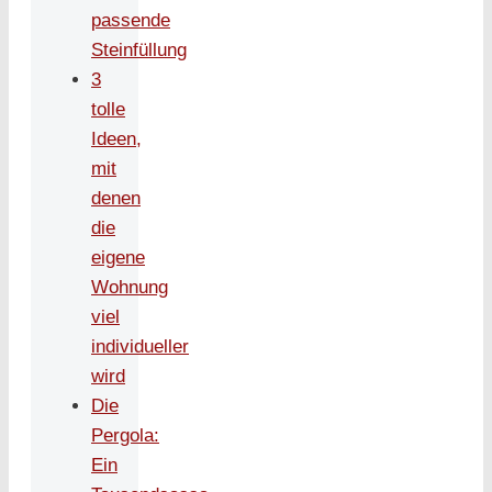
passende
Steinfüllung
3
tolle
Ideen,
mit
denen
die
eigene
Wohnung
viel
individueller
wird
Die
Pergola:
Ein