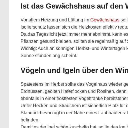
Ist das Gewächshaus auf den W
Vor allem Heizung und Lüftung im
Gewächshaus
soll
Isolierschutz lassen sich die Heizkosten effektiv redu
Da das Tageslicht jetzt immer mehr abnimmt, kann es 
Pflanzen gesund bleiben, sollten sie regelmäßig auf 
Wichtig: Auch an sonnigen Herbst- und Wintertagen k
Sonne stundenlang scheint.
Vögeln und Igeln über den Win
Spätestens im Herbst sollte das Vogelhaus wieder g
Erdnüssen, geölten Haferflocken und Rosinen, denn di
ebenfalls in einer frostfesten Vogeltränke bereitstehe
Unter Hecken und Sträuchern ist sicherlich Platz für
Standort: bevorzugt in der Nähe eines Laubhaufens. 
befinden.
Damit es der Igel schön kuschelig hat, sollte das Ige