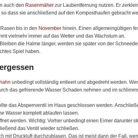
ann auch den
Rasenmäher
zur Laubentfernung nutzen. Er zerklei
in, so dass sie anschließend auf den Komposthaufen gebracht w
 Rasen bis in den
November
hinein. Einen allgemeingültigen fe
 kommt vielmehr immer auf das Wetter und das Wachstum an.
al. Bleiben die Halme länger, werden sie später von der Schneed
ichtes Spiel haben.
ergessen
hahn
unbedingt vollständig entleert und abgedreht werden. Wer
durch das gefrierende Wasser Schaden nehmen und im schlimm
ollte das Absperrventil im Haus geschlossen werden. Anschlie
e Wasser komplett ablaufen lassen.
et werden. Wichtig: Vorher unbedingt einen Eimer darunter ste
ließend das Ventil wieder schließen.
ch mit Druckluft durchzublasen. Das ist meist dann der Fall, we