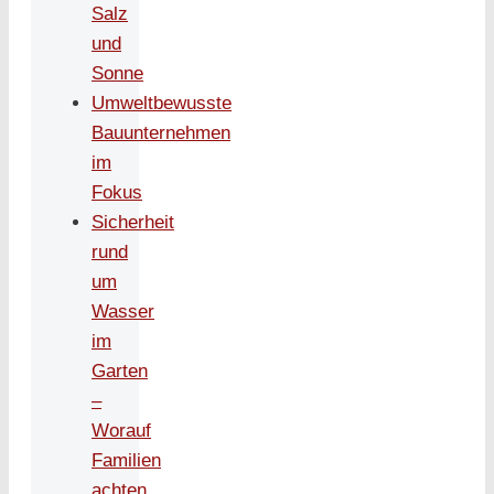
Salz
und
Sonne
Umweltbewusste
Bauunternehmen
im
Fokus
Sicherheit
rund
um
Wasser
im
Garten
–
Worauf
Familien
achten