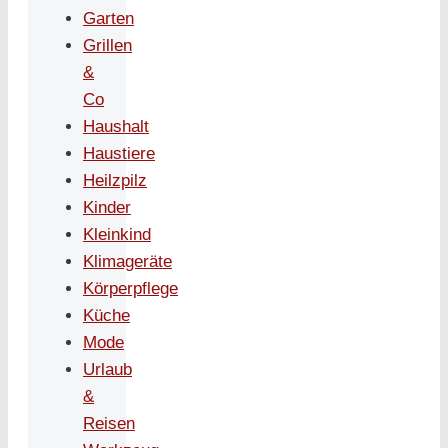
Garten
Grillen
&
Co
Haushalt
Haustiere
Heilzpilz
Kinder
Kleinkind
Klimageräte
Körperpflege
Küche
Mode
Urlaub
&
Reisen