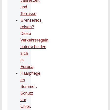
Jahreszeit
und
Terrasse
Grenzenlos
reisen?
Diese
Verkehrsregeln
unterscheiden
sich
in
Europa
Haarpflege
im
Sommer:
Schutz
vor
Chlor,