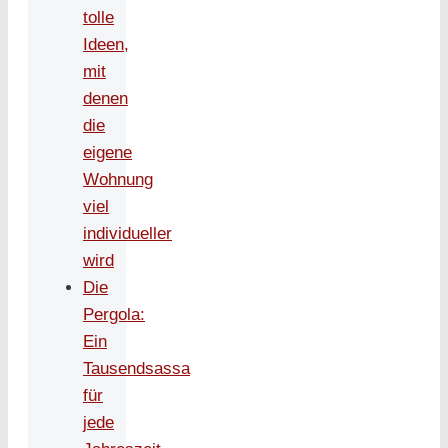
tolle
Ideen,
mit
denen
die
eigene
Wohnung
viel
individueller
wird
Die
Pergola:
Ein
Tausendsassa
für
jede