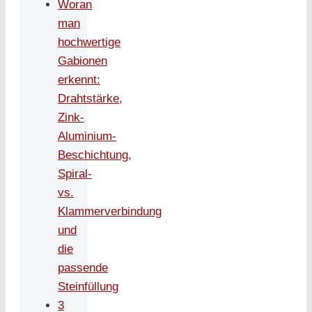
Woran
man
hochwertige
Gabionen
erkennt:
Drahtstärke,
Zink-
Aluminium-
Beschichtung,
Spiral-
vs.
Klammerverbindung
und
die
passende
Steinfüllung
3